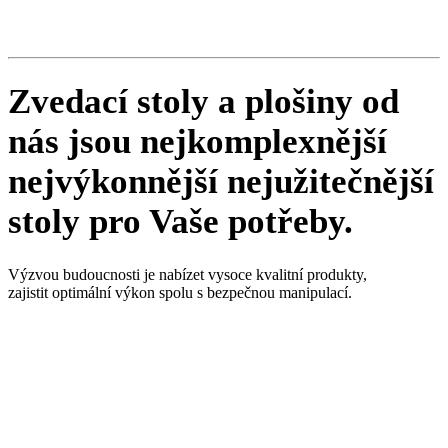
Zvedací stoly a plošiny od
nás jsou
nejkomplexnější
nejvýkonnější
nejužitečnější
stoly pro Vaše potřeby.
Výzvou budoucnosti je nabízet vysoce kvalitní produkty,
zajistit optimální výkon spolu s bezpečnou manipulací.
Potřebujete poradit s výběrem
zvedacích
stolů
nebo
plošin
?
Jsme zde pro Vás. Vyberte si z naší nabídky zvedacích plošin a
stolů.