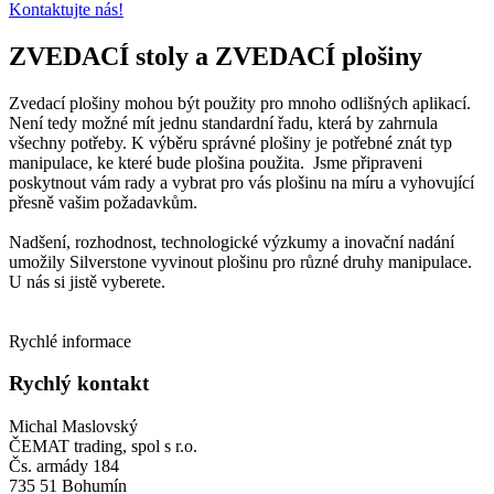
Kontaktujte nás!
ZVEDACÍ
stoly a
ZVEDACÍ
plošiny
Zvedací plošiny mohou být použity pro mnoho odlišných aplikací.
Není tedy možné mít jednu standardní řadu, která by zahrnula
všechny potřeby. K výběru správné plošiny je potřebné znát typ
manipulace, ke které bude plošina použita. Jsme připraveni
poskytnout vám rady a vybrat pro vás plošinu na míru a vyhovující
přesně vašim požadavkům.
Nadšení, rozhodnost, technologické výzkumy a inovační nadání
umožily Silverstone vyvinout plošinu pro různé druhy manipulace.
U nás si jistě vyberete.
Rychlé informace
Rychlý kontakt
Michal Maslovský
ČEMAT trading, spol s r.o.
Čs. armády 184
735 51 Bohumín